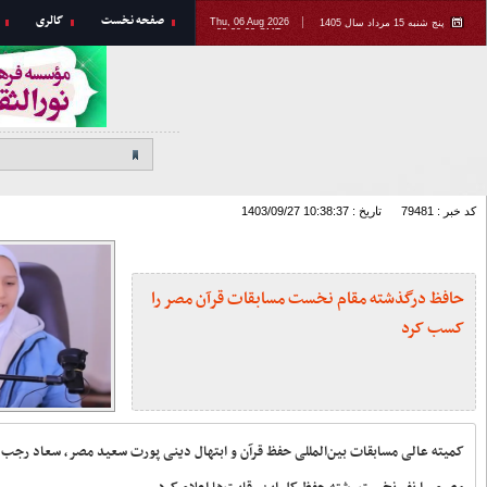
ارتباط با ما
اخبار استان
طرح «شهید من، هر شهید یک سفیر
فرهنگی» در بوشهر اجرا می‌شود
اجتماع رابطین جامعه قرآنی عصر
استان بوشهر برگزار شد +تصاویر
همایش «ستاره‌های زمین» با حضور
مربیان جلسات خانگی قرآن در
دشتستان برگزار شد + تصاویر
بیانیه آیت الله صفایی بوشهری در پی
حرمت شکنی در ایام شهادت امام جعفر
صادق علیه السلام
ارسال ۹۷ اثر به جشنواره ایده‌های