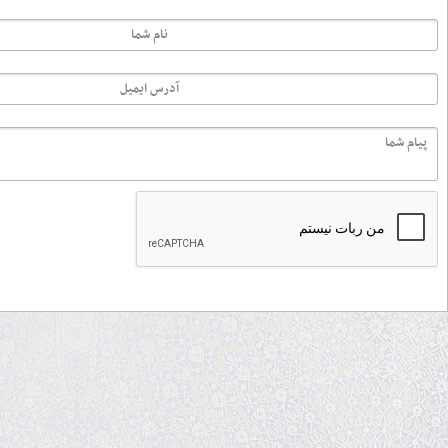
همایش بزرگ پیاده روی ولایت در
دشتستان برگزار می شود
پاکبانان حسینی شهر چغادک تجلیل
شدند+ تصاویر
شب شعر رضوی در بوشهر برگزار شد+
تصاویر
موکب‌ امام رضایی ها دربرازجان برپا
شد
اخبـار ایران و جهان
برگزاری دسته عزاداری محله عالی‌قاپو
اردبیل در سالروز شهادت مسلم بن
عقیل
نقش ورزش در تقویت هویت اسلامی
صدای حق را بدون ترس بگویید!
تأثیرات دوگانه فرهنگ مصرف‌گرایی در
اجتماع
نقش دین در زیست اخلاقی و سلوک
روحانی
احکام کاشت ناخن از نظر شرعی
ما زرتشتیان احترام خاصی به ماه محرّم