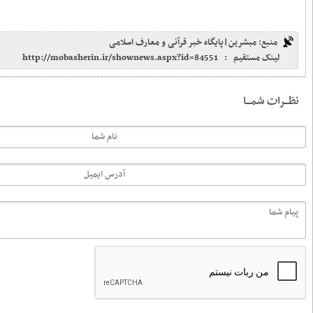
مسلمانان قائل هستیم
واکنش علم‌الهدی به کلیپ منتسب به او
درباره زنان مشهدی و زائران عراقی |
من توقعی هم ندارم که رسانه‌ها در دفاع
از بنده به خط شوند
فاصله‌ی میان مذهب و فوتبال در ایران
زیاد است
مجلس یادبود ارامنه و کلیمیان ایران به
مناسبت رحلت آیت‌الله بروجردی
عناوین بیشتر