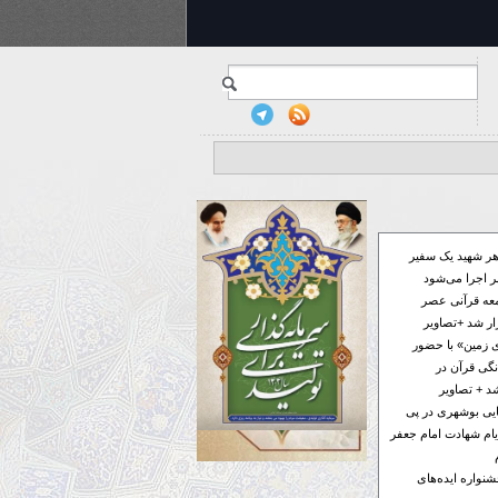
ر شهید یک سفیر
 اجرا می‌شود
معه قرآنی عصر
ار شد +تصاویر
 زمین» با حضور
گی قرآن در
د + تصاویر
فایی بوشهری در پی
ام شهادت امام جعفر
ر به جشنواره ایده‌های