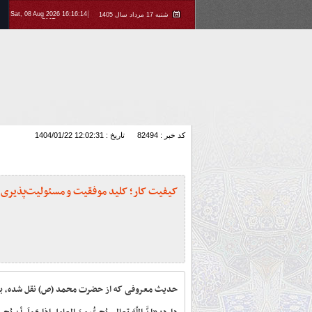
Sat, 08 Aug 2026 16:16:14
شنبه 17 مرداد سال 1405
GMT
کد خبر : 82494
تاریخ : 1404/01/22 12:02:31
کیفیت کار؛ کلید موفقیت و مسئولیت‌پذیری
حدیث معروفی که از حضرت محمد (ص) نقل شده، به 