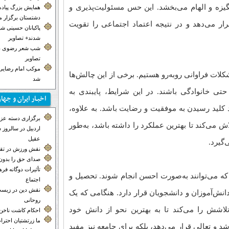
نگیزه و الهام می‌بخشد. این حس مسئولیت‌پذیری و
همایش بزرگ پیاده
دشتستان برگزار 
رار می‌دهد و در نتیجه اعتماد اجتماعی را تقویت
پاکبانان حسینی ش
شدند+ تصاویر
شب شعر رضوی در
تصاویر
موکب‌ امام رضایی 
کلات فراوانی روبه‌رو هستیم. برخی از این چالش‌ها
شد
 خانوادگی باشند. در این شرایط، پایبندی به
اخبـار ایران و جها
د کلید رسیدن به موفقیت و رضایت باشد. به علاوه،
برگزاری دسته عزاد
می‌کند تا بهترین عملکرد را داشته باشد، به‌طور
اردبیل در سالروز
عقیل
‌گیرد.
نقش ورزش در تق
صدای حق را بدون 
تأثیرات دوگانه ف
که می‌توانند به‌صورت احسن انجام شوند. تحصیل و
اجتماع
نقش دین در زیست
ش‌آموزان و دانشجویان قرار دارد. هنگامی که یک
روحانی
تلاشش را می‌کند تا به بهترین نحو از دانش خود
احکام کاشت ناخن
ما زرتشتیان احترا
رشد و تعالی قرار می‌دهد، بلکه برای جامعه نیز مفید