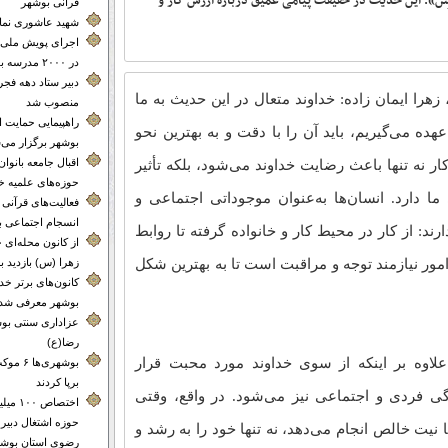
لَ أن يُحسِنَ». این حدیث در حقیقت پیامی عمیق درباره ارزش کار و
قرآنی بوشهر
شهید عاشوری نماد 
اجرای پویش ملی 
در ۲۰۰۰ مدرسه بوشهر
دبیر ستاد دهه فجر
 زهرا ایمان زاده: خداوند متعال در این حدیث به ما
منصوب شد
راهپیمایی حمایت 
هده می‌گیریم، باید آن را با دقت و به بهترین نحو
بوشهر برگزار می‌
اقبال جامعه بانوا
ر نه تنها باعث رضایت خداوند می‌شود، بلکه تأثیر
حوزه‌های علمیه خ
دارد. انسان‌ها به‌عنوان موجوداتی اجتماعی و
فعالیت‌های قرآنی م
انسجام اجتماعی 
د: از کار در محیط کار و خانواده گرفته تا روابط
از کانون محله‌
امور نیازمند توجه و مراقبت است تا به بهترین شکل
زهرا (س) بازدید ب
کانون‌های برتر 
بوشهر معرفی شدن
عزاداری سنتی بوش
رضا(ع)
اوه بر اینکه از سوی خداوند مورد محبت قرار
بوشهری‌
برپا کردند
دگی فردی و اجتماعی نیز می‌شود. در واقع، وقتی
اختصاص 
حوزه اشتغال دبیر
 نیت خالص انجام می‌دهد، نه تنها خود را به رشد و
رضوی استان بوشه