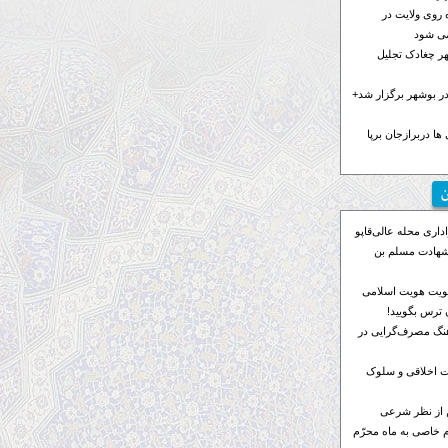
 روی ولایت در
می شود
هر چغادک تجلیل
 بوشهر برگزار شد+
ها دربرازجان برپا
ن
اری محله عالی‌قاپو
 شهادت مسلم بن
ویت هویت اسلامی
ترس بگویید!
رهنگ مصرف‌گرایی در
 اخلاقی و سلوک
 از نظر شرعی
م خاصی به ماه محرّم