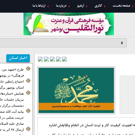
صفحه نخست
گالری
آرشیو
درباره ما
ارتباط با ما
اخبار استان
طرح «شهید من، ه
فرهنگی» در بوشهر
اجتماع رابطین جا
استان بوشهر برگز
همایش «ستاره‌های
مربیان جلسات خان
دشتستان برگزار ش
بیانیه آیت الله ص
حرمت شکنی در ای
صادق علیه السلام
اهمیت کیفیت کار و نیت انسان در انجام وظایفش اشاره
ارسال ۹۷ اث