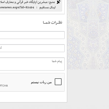
منبع: مبشرین|پایگاه خبر قرآنی و معارف اسلا
لینک مستقیم :
shownews.aspx?id=82494
نظـــرات شمـــا