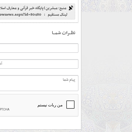
منبع: مبشرین|پایگاه خبر قرآنی و معارف اسلا
لینک مستقیم :
shownews.aspx?id=80480
نظـــرات شمـــا