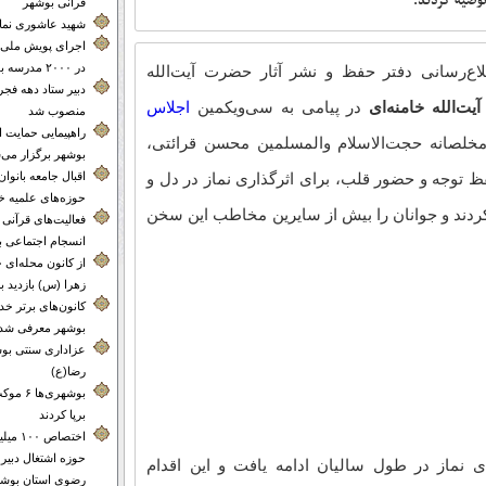
توصیه کردند.
قرآنی بوشهر
شهید عاشوری نماد 
اجرای پویش ملی 
در ۲۰۰۰ مدرسه بوشهر
لاع‌رسانی دفتر حفظ و نشر آثار حضرت آيت‌الله‌
دبیر ستاد دهه فجر
ت‌الله خامنه‌ای
در پیامی به سی‌ویکمین
اجلاس
منصوب شد
راهپیمایی حمایت 
مخلصانه‌ حجت‌الاسلام والمسلمین محسن قرائتی،
بوشهر برگزار می‌
اقبال جامعه بانوا
حفظ توجه و حضور قلب، برای اثرگذاری نماز در دل و
حوزه‌های علمیه خ
ردند و جوانان را بیش از سایرین مخاطب این سخن
فعالیت‌های قرآنی م
انسجام اجتماعی 
از کانون محله‌
زهرا (س) بازدید ب
کانون‌های برتر 
بوشهر معرفی شدن
عزاداری سنتی بوش
رضا(ع)
بوشهری‌
برپا کردند
اختصاص 
حوزه اشتغال دبیر
 نماز در طول سالیان ادامه یافت و این اقدام
رضوی استان بوشه