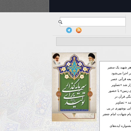
ر شهید یک سفیر
 اجرا می‌شود
معه قرآنی عصر
ار شد +تصاویر
 زمین» با حضور
گی قرآن در
د + تصاویر
فایی بوشهری در پی
ام شهادت امام جعفر
ر به جشنواره ایده‌های