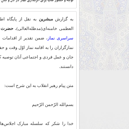
توجه و حضور قلب برای اثرگذاری نماز در دل و جان 
به گزارش
مبشرین
به نقل از پايگاه اط
العظمی خامنه‌ای(مد‌ظله‌العالی)،
حضرت آی
سراسری نماز
، ضمن تقدیر از اقدامات 
نمازگزاران را به اقامه نماز اوّل وقت و 
جان و عمل فردی و اجتماعی آنان توصیه ک
دانستند.
متن پیام رهبر انقلاب به این شرح است:
بسم‌الله الرّحمن الرّحیم
خدا را شکر که سلسله‌ مبارک اجلاس‌های