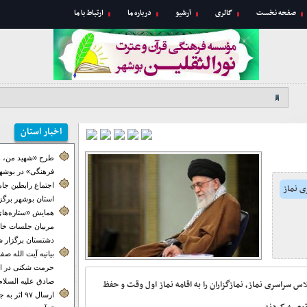
صفحه نخست
گالری
آرشیو
درباره ما
ارتباط با ما
اخبار استان
طرح «شهید من، ه
فرهنگی» در بوشهر
اجتماع رابطین جا
ی نماز
استان بوشهر برگز
همایش «ستاره‌های
مربیان جلسات خان
دشتستان برگزار ش
بیانیه آیت الله ص
حرمت شکنی در ای
صادق علیه السلام
س سراسری نماز، نمازگزاران را به اقامه نماز اول وقت و حفظ
ارسال ۹۷ اث