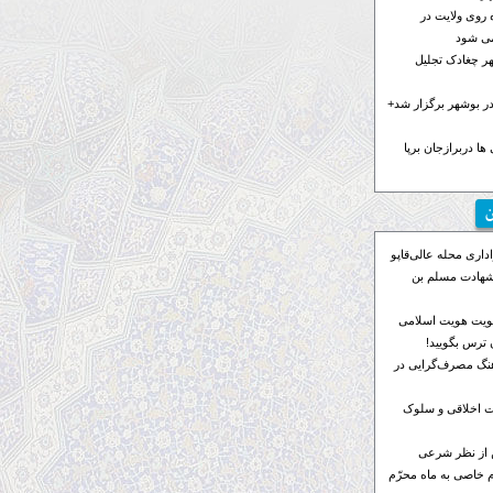
 روی ولایت در
می شود
هر چغادک تجلیل
 بوشهر برگزار شد+
ها دربرازجان برپا
ن
اری محله عالی‌قاپو
 شهادت مسلم بن
ویت هویت اسلامی
ترس بگویید!
رهنگ مصرف‌گرایی در
 اخلاقی و سلوک
 از نظر شرعی
م خاصی به ماه محرّم