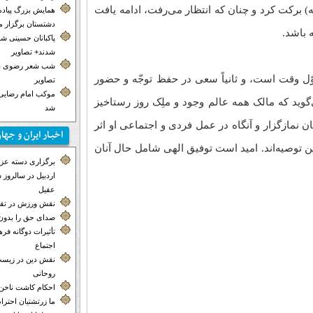
) برکت کرد و چنان که انتظار می‌رفت، ادامه یافت
همایش بزرگ پیاده
دشتستان برگزار 
 باشد.
پاکبانان حسینی ش
شدند+ تصاویر
شب شعر رضوی در
در اوّل وقت است، و ثانیاً سعی در حفظ توجّه و حضور
تصاویر
موکب‌ امام رضایی 
وید که مالک همه‌ عالم وجود و ملِک روز رستاخیز
شد
 نمازگزار و آنگاه در عمل فردی و اجتماعی او اثر
اخبـار ایران و جها
ن توصیه‌اند. امید است توفیق الهی شامل حال آنان
برگزاری دسته عزاد
اردبیل در سالروز
عقیل
نقش ورزش در تق
صدای حق را بدون 
تأثیرات دوگانه ف
اجتماع
نقش دین در زیست
روحانی
احکام کاشت ناخن
ما زرتشتیان احترا