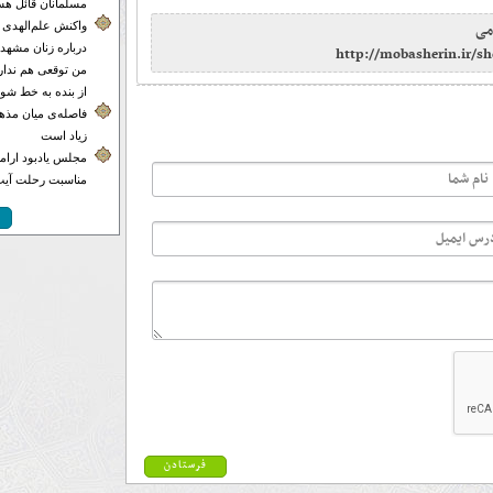
مسلمانان قائل هس
می
واکنش علم‌الهدی 
درباره زنان مشهدی
http://mobasherin.ir/
من توقعی هم ندارم
از بنده به خط شون
فاصله‌ی میان مذهب
زیاد است
مجلس یادبود ارامنه
مناسبت رحلت آیت‌