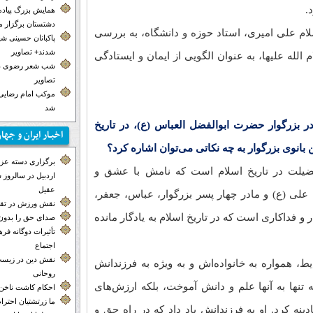
.
همایش بزرگ پیاده
دشتستان برگزار 
ام علی امیری، استاد حوزه و دانشگاه، به بررسی
پاکبانان حسینی ش
شدند+ تصاویر
لله علیها، به عنوان الگویی از ایمان و ایستادگی
شب شعر رضوی در
تصاویر
موکب‌ امام رضایی 
شد
در بزرگوار حضرت ابوالفضل العباس (ع)، در تاریخ
اخبـار ایران و جها
انوی بزرگوار به چه نکاتی می‌توان اشاره کرد؟
برگزاری دسته عزاد
 فضیلت در تاریخ اسلام است که نامش با عشق و
اردبیل در سالروز
عقیل
علی (ع) و مادر چهار پسر بزرگوار، عباس، جعفر،
نقش ورزش در تق
ر و فداکاری است که در تاریخ اسلام به یادگار مانده
صدای حق را بدون 
تأثیرات دوگانه ف
اجتماع
نقش دین در زیست
ط، همواره به خانواده‌اش و به ویژه به فرزندانش
روحانی
 تنها به آنها علم و دانش آموخت، بلکه ارزش‌های
احکام کاشت ناخن
ما زرتشتیان احترا
دینه کرد. او به فرزندانش یاد داد که در راه حق و