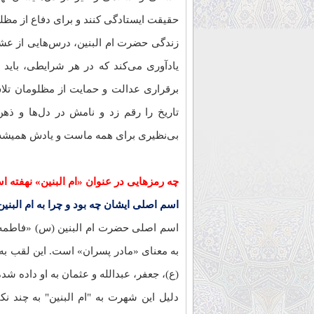
حقیقت ایستادگی کنند و برای دفاع از مظل
زندگی حضرت ام البنین، درس‌هایی از عشق،
یادآوری می‌کند که در هر شرایطی، باید 
برقراری عدالت و حمایت از مظلومان تلا
تاریخ را رقم زد و نامش در دل‌ها و ذهن‌
بی‌نظیری برای همه ماست و یادش همیشه در
چه رمزهایی در عنوان «ام البنین» نهفته 
اسم اصلی ایشان چه بود و چرا به ام البن
اسم اصلی حضرت ام البنین (س) «فاطمه» ب
به معنای «مادر پسران» است. این لقب به 
(ع)، جعفر، عبدالله و عثمان به او داده ش
دلیل این شهرت به "ام البنین" به چند نک