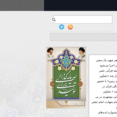
ر شهید یک سفیر
 اجرا می‌شود
معه قرآنی عصر
ار شد +تصاویر
 زمین» با حضور
گی قرآن در
د + تصاویر
فایی بوشهری در پی
ام شهادت امام جعفر
ر به جشنواره ایده‌های