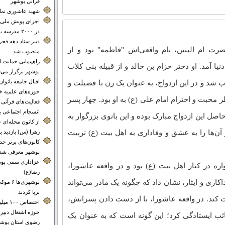
قرآنی بوشهر
شهید عاشوری نماد 
اجرای پویش ملی 
در ۲۰۰۰ مدرسه بوشهر
دبیر ستاد دهه فجر
رت ام البنین، نام واقعی‌اش "فاطمه" بود و از
منصوب شد
راهپیمایی حمایت 
یا آمد. او دختر حزام بن خالد و از قبیله بنی کلاب
بوشهر برگزار می‌
اقبال جامعه بانوا
ب شد و در این ازدواج، به عنوان یک زن با فضیلت و
حوزه‌های علمیه خ
ر محبت و احترام امام علی (ع) به او بود. چهار پسر
فعالیت‌های قرآنی م
انسجام اجتماعی 
اصل این ازدواج مبارک بوده و این بانوی بزرگوار به
از کانون محله‌
آن‌ها را به عشق و وفاداری به اهل بیت (ع) تربیت
زهرا (س) بازدید ب
کانون‌های برتر 
بوشهر معرفی شدن
عزاداری سنتی بوش
ره در کنار اهل بیت (ع) بود و در واقعه عاشورا،
رضا(ع)
کاری و ایثار، نشان داد که چگونه یک مادر می‌تواند
بوشهری‌
برپا کردند
کند. در واقعه عاشورا، با از دست دادن پسرانش،
اختصاص 
حوزه اشتغال دبیر
ائب ایستادگی کرد؛ این گونه است که به عنوان یک
رضوی استان بوشه