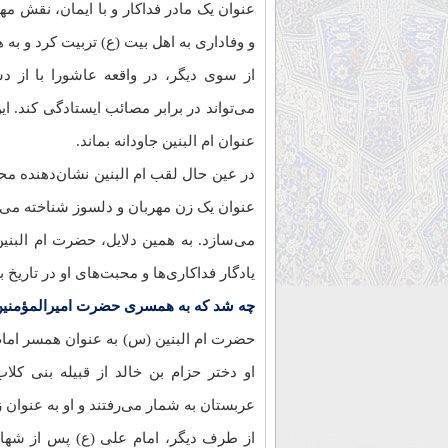
عنوان یک مادر فداکار و با ایمان، نقش م
و وفاداری به اهل بیت (ع) تربیت کرد و به ه
از سوی دیگر، در واقعه عاشورا با از 
می‌تواند در برابر مصائب ایستادگی کند. ای
عنوان ام البنین جاودانه بماند.
در عین حال لقب ام البنین نشان‌دهنده محب
عنوان یک زن مهربان و دلسوز شناخته می‌شو
می‌سازد. به همین دلایل، حضرت ام البنی
یادگار فداکاری‌ها و محبت‌های او در تاریخ
چه شد که به همسری حضرت امیرالمؤمنین 
حضرت ام البنین (س) به عنوان همسر امام 
او دختر حزام بن خالد از قبیله بنی کلاب 
عربستان به شمار می‌رفتند و او به عنوان 
از طرف دیگر، امام علی (ع) پس از شه