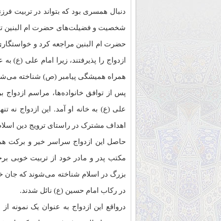
دنبال همسری بود که بتواند در تربیت فرزند
شخصیت و فضیلت‌های حضرت ام البنین توجه
حضرت ام البنین مراجعه کرد و خواستگاری خ
ازدواج را پذیرفتند، زیرا امام علی (ع) به
همراه همیشگی پیامبر (ص) شناخته می‌شد
پس از توافق خانواده‌ها، مراسم ازدواج 
علی (ع) به خانه او آمد. این ازدواج نه تن
اهداف مشترک در راستای ترویج دین اسلام 
حاصل این ازدواج سراسر خیر و برکت هم 
مکتب پدر و مادر خود از تربیت خوبی برخ
بزرگ در اسلام شناخته می‌شوند که جان خو
در رکاب امام حسین (ع) نائل شدند.
درواقع این ازدواج به عنوان یک نمونه ا