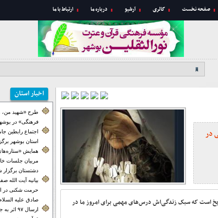
صفحه نخست
گالری
آرشیو
درباره ما
ارتباط با ما
اخبار استان
طرح «شهید من، ه
فرهنگی» در بوشهر
 در
اجتماع رابطین جا
استان بوشهر برگز
همایش «ستاره‌های
مربیان جلسات خان
دشتستان برگزار ش
بیانیه آیت الله ص
حرمت شکنی در ای
صادق علیه السلام
یخ است که سبک زندگی‌اش درس‌های مهمی برای امروز ما در
ارسال ۹۷ اث