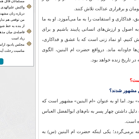
مسلمانان قائل هس
واکنش علم‌الهدی 
ومان و برقراری عدالت تلاش کنند.
درباره زنان مشهدی
 فداکاری و استقامت را به ما می‌آموزد. او به ما
من توقعی هم ندارم
از بنده به خط شون
به اصول و ارزش‌های انسانی پایبند باشیم و برای
فاصله‌ی میان مذهب
زیاد است
ش کنیم. او نماد زنی است که با عشق و فداکاری،
مجلس یادبود ارامنه
ها جاودانه ماند. درواقع حضرت ام البنین، الگوی
مناسبت رحلت آیت‌
 تاریخ زنده خواهد بود.
است؟
ین مشهور شدند؟
ود. اما او به عنوان «ام البنین» مشهور است که
دلیل داشتن چهار پسر به نام‌های ابوالفضل العباس
ده است.
ته برمی‌گردد؛ یکی اینکه حضرت ام البنین (س) به