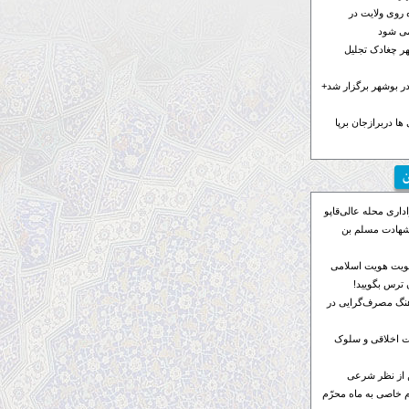
 روی ولایت در
می شود
هر چغادک تجلیل
 بوشهر برگزار شد+
ها دربرازجان برپا
ن
اری محله عالی‌قاپو
 شهادت مسلم بن
ویت هویت اسلامی
ترس بگویید!
رهنگ مصرف‌گرایی در
 اخلاقی و سلوک
 از نظر شرعی
م خاصی به ماه محرّم