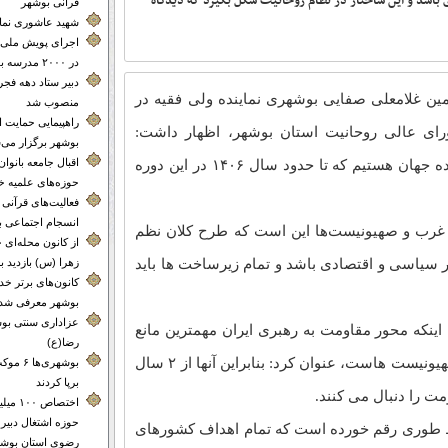
باشد و این ساختار در نظام روحانیت شکل بگیرد که دیدگاه
قرآنی بوشهر
شهید عاشوری نماد 
اجرای پویش ملی 
در ۲۰۰۰ مدرسه بوشهر
دبیر ستاد دهه فجر
ین غلامعلی صفایی بوشهری نماینده ولی فقیه در
منصوب شد
راهپیمایی حمایت 
ای عالی روحانیت استان بوشهر، اظهار داشت:
بوشهر برگزار می‌
اقبال جامعه بانوا
اکنون در دوره گذار نظم کنونی و نظم آینده جهان هستیم که تا حدود سال ۱۴۰۶ در این دوره
حوزه‌های علمیه خ
فعالیت‌های قرآنی م
انسجام اجتماعی 
ن غرب و صهیونیست‌ها این است که طرح کلان نظم
از کانون محله‌
 سیاسی و اقتصادی باشد و تمام زیرساخت ها باید
زهرا (س) بازدید ب
کانون‌های برتر 
بوشهر معرفی شدن
عزاداری سنتی بوش
 اینکه محور مقاومت به رهبری ایران مهمترین مانع
رضا(ع)
تحقق نظم آینده جهان به سبک آمریکا و صهیونیست هاست، عنوان کرد: بنابراین آنها از ۲ سال
بوشهری‌
برپا کردند
ت را دنبال می کنند.
اختصاص 
حوزه اشتغال دبیر
یط طوری رقم خورده است که تمام اهداف کشورهای
رضوی استان بوشه