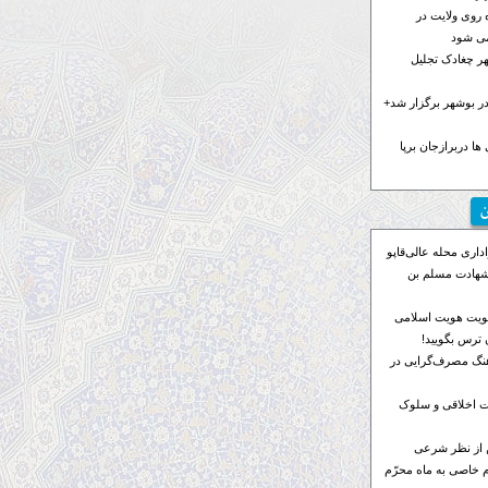
 روی ولایت در
می شود
هر چغادک تجلیل
 بوشهر برگزار شد+
ها دربرازجان برپا
ن
اری محله عالی‌قاپو
 شهادت مسلم بن
ویت هویت اسلامی
ترس بگویید!
رهنگ مصرف‌گرایی در
 اخلاقی و سلوک
 از نظر شرعی
م خاصی به ماه محرّم