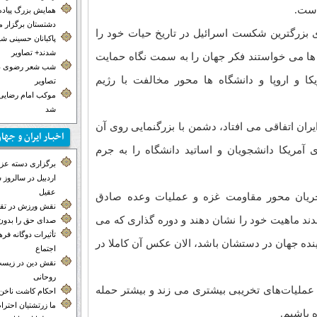
است.
همایش بزرگ پیاده
دشتستان برگزار 
بزرگترین شکست اسرائیل در تاریخ حیات خود را
پاکبانان حسینی ش
شدند+ تصاویر
ا می خواستند فکر جهان را به سمت نگاه حمایت
شب شعر رضوی در
یکا و اروپا و دانشگاه ها محور مخالفت با رژیم
تصاویر
موکب‌ امام رضایی 
شد
ایران اتفاقی می افتاد، دشمن با بزرگنمایی روی آن
اخبـار ایران و جها
ی آمریکا دانشجویان و اساتید دانشگاه را به جرم
برگزاری دسته عزاد
اردبیل در سالروز
عقیل
 جریان محور مقاومت غزه و عملیات وعده صادق
نقش ورزش در تق
د ماهیت خود را نشان دهند و دوره گذاری که می
صدای حق را بدون 
تأثیرات دوگانه ف
نده جهان در دستشان باشد، الان عکس آن کاملا در
اجتماع
نقش دین در زیست
روحانی
ملیات‌های تخریبی بیشتری می زند و بیشتر حمله
احکام کاشت ناخن
ما زرتشتیان احترا
 باشیم.