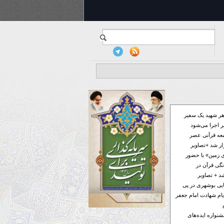
ر شهید یک سفیر
 اجرا می‌شود
معه قرآنی عصر
ار شد +تصاویر
 زمین» با حضور
گی قرآن در
د + تصاویر
فایی بوشهری در پی
ام شهادت امام جعفر
ر به جشنواره ایده‌های