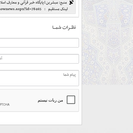
منبع: مبشرین|پایگاه خبر قرآنی و معارف اسلا
لینک مستقیم :
shownews.aspx?id=78465
نظـــرات شمـــا