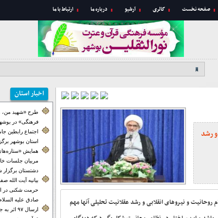
صفحه نخست
گالری
آرشیو
درباره ما
ارتباط با ما
اخبار استان
طرح «شهید من، ه
فرهنگی» در بوشهر
و رشد
اجتماع رابطین جا
استان بوشهر برگز
همایش «ستاره‌های
مربیان جلسات خان
دشتستان برگزار ش
بیانیه آیت الله ص
حرمت شکنی در ای
صادق علیه السلام
م روحانیت و نیروهای انقلابی و رشد عقلانیت تحلیلی آنها مهم
ارسال ۹۷ اث