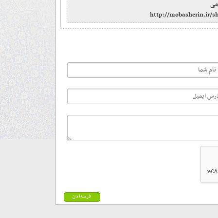
می
http://mobasherin.ir/