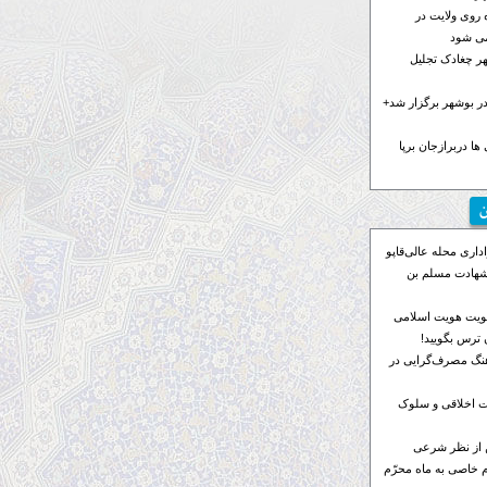
 روی ولایت در
می شود
هر چغادک تجلیل
 بوشهر برگزار شد+
ها دربرازجان برپا
ن
اری محله عالی‌قاپو
 شهادت مسلم بن
ویت هویت اسلامی
ترس بگویید!
رهنگ مصرف‌گرایی در
 اخلاقی و سلوک
 از نظر شرعی
م خاصی به ماه محرّم