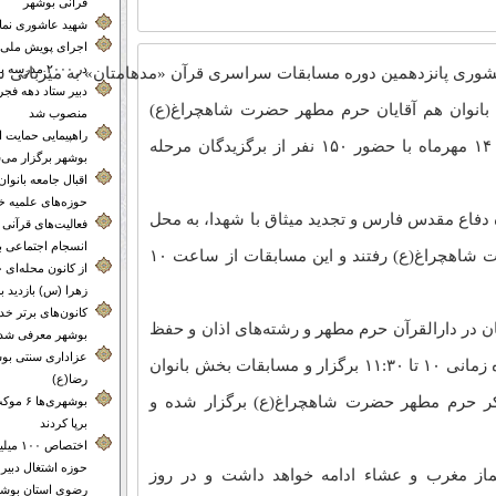
قرآنی بوشهر
شهید عاشوری نماد 
اجرای پویش ملی 
در ۲۰۰۰ مدرسه بوشهر
ی پانزدهمین دوره مسابقات سراسری قرآن «مدهامتان» به میزبانی شیراز از امروز، ۱۳ مهرماه 
دبیر ستاد دهه فجر
بانوان هم آقایان حرم مطهر حضرت شاهچراغ(ع)
منصوب شد
راهپیمایی حمایت 
انتخاب شده است که طی روزهای ۱۳ و ۱۴ مهرماه با حضور ۱۵۰ نفر از برگزیدگان مرحله
بوشهر برگزار می‌
اقبال جامعه بانوا
حوزه‌های علمیه خ
ه دفاع مقدس فارس و تجدید میثاق با شهدا، به محل
فعالیت‌های قرآنی م
انسجام اجتماعی 
برگزاری مسابقات یعنی حرم مطهر حضرت شاهچراغ(ع) رفتند و این مسابقات از ساعت ۱۰
از کانون محله‌
زهرا (س) بازدید ب
کانون‌های برتر 
ن در دارالقرآن حرم مطهر و رشته‌های اذان و حفظ
بوشهر معرفی شدن
عزاداری سنتی بوش
کل در حرم مطهر سیدمیرمحمد(ع) در بازه زمانی ۱۰ تا ۱۱:۳۰ برگزار و مسابقات بخش بانوان
رضا(ع)
ذکر حرم مطهر حضرت شاهچراغ(ع) برگزار شده و
بوشهری‌
برپا کردند
اختصاص 
حوزه اشتغال دبیر
ماز مغرب و عشاء ادامه خواهد داشت و در روز
رضوی استان بوشه