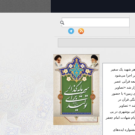
ر شهید یک سفیر
 اجرا می‌شود
معه قرآنی عصر
ار شد +تصاویر
 زمین» با حضور
گی قرآن در
د + تصاویر
فایی بوشهری در پی
ام شهادت امام جعفر
ر به جشنواره ایده‌های