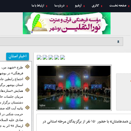
صفحه نخست
گالری
آرشیو
درباره ما
ارتباط با ما
اخبار استان
طرح «شهید من، ه
فرهنگی» در بوشهر
اجتماع رابطین جا
استان بوشهر برگز
همایش «ستاره‌های
مربیان جلسات خان
دشتستان برگزار ش
بیانیه آیت الله ص
حرمت شکنی در ای
صادق علیه السلام
مرحله کشوری پانزدهمین دوره مسابقات سراسری قرآن «مدهامتان» با حضور ۱۵۰ نفر از برگزیدگان مرحله استانی در
ارسال ۹۷ اث