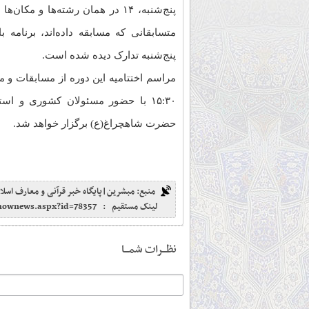
پنج‌شنبه، ۱۴ در همان رشته‌ها و م
پنج‌شنبه تدارک دیده شده است.
مراسم اختتامیه این دوره از مسابقات و 
۱۵:۳۰ با حضور مسئولان کشوری و ا
حضرت شاهچراغ(ع) برگزار خواهد شد.
منبع: مبشرین|پایگاه خبر قرآنی و معارف اسلا
لینک مستقیم :
shownews.aspx?id=78357
نظـــرات شمـــا