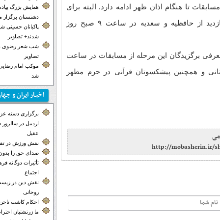
کان‌ها مسابقات تا هنگام اذان ظهر ادامه دارد. البته برای
همایش بزرگ پیاده
دشتستان برگزار 
متسابقانی که مسابقه داده‌اند، برنامه بازدید از حافظیه و سعدیه در ساعت ۹ صبح روز
پاکبانان حسینی ش
شدند+ تصاویر
شب شعر رضوی در
معرفی برگزیدگان این مرحله از مسابقات در ساعت
تصاویر
موکب‌ امام رضایی 
ستانی و همچنین پیشکسوتان قرآنی در حرم مطهر
شد
اخبـار ایران و جها
برگزاری دسته عزاد
اردبیل در سالروز
عقیل
می
نقش ورزش در تق
http://mobasherin.ir/
صدای حق را بدون 
تأثیرات دوگانه ف
اجتماع
نقش دین در زیست
روحانی
احکام کاشت ناخن
ما زرتشتیان احترا