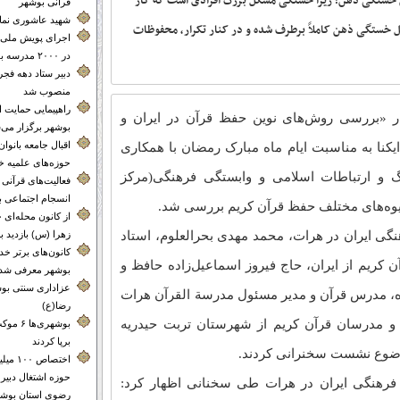
ن خستگی ذهن؛ زیرا خستگی مشکل بزرگ افرادی است که کار
قرآنی بوشهر
شهید عاشوری نماد 
شکل خستگی ذهن کاملاً برطرف شده و در کنار تکرار، محفوظات
اجرای پویش ملی 
در ۲۰۰۰ مدرسه بوشهر
دبیر ستاد دهه فجر
منصوب شد
راهپیمایی حمایت 
ینار «بررسی روش‌های نوین حفظ قرآن در ایران و
بوشهر برگزار می‌
اقبال جامعه بانوا
کنا به مناسبت ایام ماه مبارک رمضان با همکاری
حوزه‌های علمیه خ
نگ و ارتباطات اسلامی و وابستگی فرهنگی(مرکز
فعالیت‌های قرآنی م
انسجام اجتماعی 
شیوه‌های مختلف حفظ قرآن کریم بررسی شد.
از کانون محله‌
نگی ایران در هرات، محمد مهدی بحرالعلوم، استاد
زهرا (س) بازدید ب
کانون‌های برتر 
ن کریم از ایران، حاج فیروز اسماعیل‌زاده حافظ و
بوشهر معرفی شدن
عزاداری سنتی بوش
ه، مدرس قرآن و مدیر مسئول مدرسة القرآن هرات
رضا(ع)
 و مدرسان قرآن کریم از شهرستان تربت حیدریه
بوشهری‌
برپا کردند
وضوع نشست سخنرانی کردند.
اختصاص 
حوزه اشتغال دبیر
سته فرهنگی ایران در هرات طی سخنانی اظهار کرد:
رضوی استان بوشه