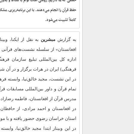
حفظی که ما داریم، روشی است توأم با نشاط و بدو
حفظ قرآن را انجام می‌دهند. با این برنامه‌ریزی، م
کاملاً تثبیت می‌شود.
به گزارش
مبشرین
به نقل از ایکنا، وب
افغانستان» از سلسله نشست‌های قرآنی ای
اداره کل بین‌المللی تبلیغ سازمان فره
فرهنگی) ایران در هرات برگزار و در آن 
در این نشست، مجید خالق‌نیا، وابسته فره
تمام قرآن و داور بین‌المللی مسابقات قرآ
مدرس قرآن از افغانستان، فاطمه رضازاد
در افغانستان و احمد مرادی، از حافظان
استان خراسان رضوی حضور یافته و با م
در این وبینار ابتدا مجید خالق‌نیا، واب