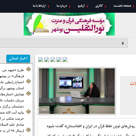
صفحه نخست
گالری
آرشیو
درباره ما
ارتباط با ما
اخبار استان
طرح «شهید من، ه
فرهنگی» در بوشهر
لات
اجتماع رابطین جا
استان بوشهر برگز
همایش «ستاره‌های
مربیان جلسات خان
دشتستان برگزار ش
بیانیه آیت الله ص
حرمت شکنی در ای
صادق علیه السلام
روش‌های نوین حفظ قرآن در ایران و افغانستان» گفت: شیوه
ارسال ۹۷ اث