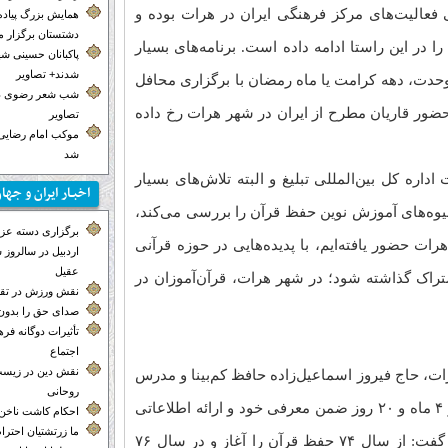
 فعالیت‌های مرکز فرهنگی ایران در هرات بوده و
همایش بزرگ پیاده
دشتستان برگزار 
 در این راستا ادامه داده است. برنامه‌های بسیار
پاکبانان حسینی ش
شدند+ تصاویر
حدت، دهه کرامت یا ماه رمضان با برگزاری محافل
شب شعر رضوی در
حضور قاریان مطرح از ایران در شهر هرات رخ داده
تصاویر
موکب‌ امام رضایی 
شد
 اداره کل بین‌المللی تبلیغ و البته تلاش‌های بسیار
اخبـار ایران و جها
یوه‌های آموزش نوین حفظ قرآن را بررسی می‌کند،
برگزاری دسته عزاد
ات حضور یافته‌ایم، با پدیده‌هایی در حوزه قرآنی
اردبیل در سالروز
عقیل
شتراک گذاشته شود؛ در شهر هرات، قرآن‌آموزان در
نقش ورزش در تق
صدای حق را بدون 
تأثیرات دوگانه ف
نو در افغانستان
اجتماع
نقش دین در زیست
ت، حاج فیروز اسماعیل‌زاده حافظ کم‌بینا و مدرس
روحانی
قرآن از هرات و مبدع روش حفظ قرآن در ۴ ماه و ۲۰ روز ضمن معرفی خود و ارائه اطلاعاتی
احکام کاشت ناخن
ما زرتشتیان احترا
در مورد سوابقش در حوزه آموزش قرآن گفت: از سال ۷۴ حفظ قرآن را آغاز و در سال ۷۶