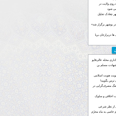
 روی ولایت در
می شود
هر چغادک تجلیل
 بوشهر برگزار شد+
ها دربرازجان برپا
ن
اری محله عالی‌قاپو
 شهادت مسلم بن
ویت هویت اسلامی
ترس بگویید!
رهنگ مصرف‌گرایی در
 اخلاقی و سلوک
 از نظر شرعی
م خاصی به ماه محرّم