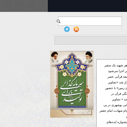
ر شهید یک سفیر
 اجرا می‌شود
معه قرآنی عصر
ار شد +تصاویر
 زمین» با حضور
گی قرآن در
د + تصاویر
فایی بوشهری در پی
ام شهادت امام جعفر
ر به جشنواره ایده‌های