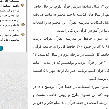
مسلمانان قائل هس
واکنش علم‌الهدی 
موفق به حفظ کامل قرآن شدم. علاوه بر این ۱۴ سال سابقه تدریس قرآن دارم. در حال حاضر
درباره زنان مشهدی
 از سال‌های گذشته با چند مجموعه مانند صادقیه
من توقعی هم ندارم
از بنده به خط شون
دلیل امکانات مدرسة القرآن این مجموعه را انتخاب
فاصله‌ی میان مذهب
 ما در آموزش قرآن نزدیک‌تر‌ است.
زیاد است
مجلس یادبود ارامنه
ه به عنوان حافظ در مدرسة القرآن هرات تربیت
مناسبت رحلت آیت‌
شده‌اند، گفت: در مرحله نخست از سال ۸۱ تا ۸۳ در حدود ۳۰۰ حافظ کل را به جامعه قرآنی
تحویل دادیم. سال ۸۸ تا ۹۰ هم حدود ۱۶ حافظ کل شدند. در مرحله دوم در سال گذشته، ۱۶
حافظ را تربیت کردیم که بیشتر آنها حافظ ۲۰ جز از قرآن بودند و توانستیم که در مدت ۲ ماه،
۱۰ جز دیگر به آنها آموزش و آنها را حافظ کل قرآن کنیم. برنامه اخیر ما، از ۱۵ مهر تا ۵ اسفند
یوه مورد استفاده در حفظ قرآن توضیح داد: در
 بگویم که این شیوه، طرح و روش خاصی نیست و
مرتبط است. در حفظ قرآن باید تمام فکر و ذهن بر