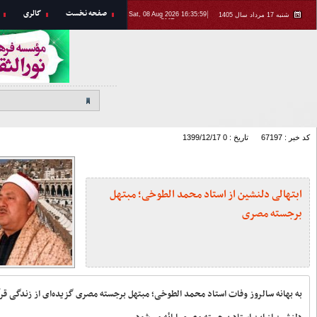
ارتباط با ما
اخبار استان
طرح «شهید من، هر شهید یک سفیر
فرهنگی» در بوشهر اجرا می‌شود
اجتماع رابطین جامعه قرآنی عصر
استان بوشهر برگزار شد +تصاویر
همایش «ستاره‌های زمین» با حضور
مربیان جلسات خانگی قرآن در
دشتستان برگزار شد + تصاویر
بیانیه آیت الله صفایی بوشهری در پی
حرمت شکنی در ایام شهادت امام جعفر
صادق علیه السلام
ارسال ۹۷ اثر به جشنواره ایده‌های