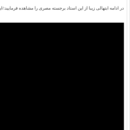
مسلمانان قائل هستیم
واکنش علم‌الهدی به کلیپ منتسب به او
درباره زنان مشهدی و زائران عراقی |
من توقعی هم ندارم که رسانه‌ها در دفاع
از بنده به خط شوند
فاصله‌ی میان مذهب و فوتبال در ایران
زیاد است
مجلس یادبود ارامنه و کلیمیان ایران به
مناسبت رحلت آیت‌الله بروجردی
عناوین بیشتر