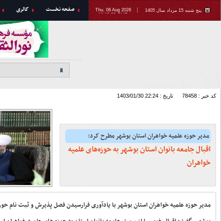
ارتباط با ما
اخبار استان
طرح «شهید من، هر شهید یک سفیر
فرهنگی» در بوشهر اجرا می‌شود
اجتماع رابطین جامعه قرآنی عصر
استان بوشهر برگزار شد +تصاویر
همایش «ستاره‌های زمین» با حضور
مربیان جلسات خانگی قرآن در
دشتستان برگزار شد + تصاویر
بیانیه آیت الله صفایی بوشهری در پی
حرمت شکنی در ایام شهادت امام جعفر
صادق علیه السلام
ارسال ۹۷ اثر به جشنواره ایده‌های