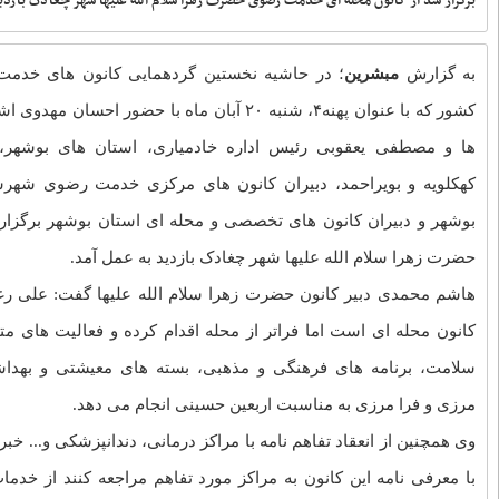
قرآنی بوشهر
شهید عاشوری نماد ایثار و اخلاص بود
اجرای پویش ملی «بر مدار مقاومت»
در ۲۰۰۰ مدرسه بوشهر
نوب
دبیر ستاد دهه فجر استان بوشهر
 کانون
منصوب شد
راهپیمایی حمایت از عفاف و حجاب در
ان،
بوشهر برگزار می‌شود
اقبال جامعه بانوان استان بوشهر به
تان
حوزه‌های علمیه خواهران
‌ای
فعالیت‌های قرآنی مردم‌پایه دارای
انسجام اجتماعی بیشتری است
از کانون محله‌ای خدمت رضوی حضرت
 یک
زهرا (س) بازدید به عمل آمد
کانون‌های برتر خدمت رضوی استان
مات
بوشهر معرفی شدند
عزاداری سنتی بوشهری ها در حرم امام
وکب
رضا(ع)
بوشهری‌ها ۶ موکب در مشهد مقدس
برپا کردند
ی که
اختصاص ۱۰۰ میلیارد ریال اعتبار به
حوزه اشتغال دبیرخانه کانون‌های خدمت
نون به مراکز مورد تفاهم مراجعه کنند از خدمات رایگان یا با ۳۰درصد
رضوی استان بوشهر