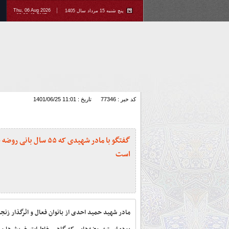
Thu, 06 Aug 2026
پنج شنبه 15 مرداد سال 1405
09:06:43 GMT
کد خبر : 77346
تاریخ : 1401/06/25 11:01
گفتگو با مادر شهیدی که ۵۵ سال بان
است