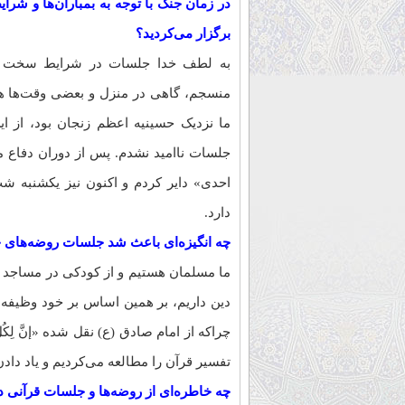
در زمان جنگ با توجه به بمباران‌ها و ش
برگزار می‌کردید؟
به لطف خدا جلسات در شرایط سخت ج
منسجم، گاهی در منزل و بعضی وقت‌ها هم
ما نزدیک حسینیه اعظم زنجان بود، از ای
جلسات ناامید نشدم. پس از دوران دفاع م
احدی» دایر کردم و اکنون نیز یکشنبه‌ ش
دارد.
چه انگیزه‌ای باعث شد جلسات روضه‌های خان
ما مسلمان هستیم و از کودکی در مساجد 
دین داریم، بر همین اساس بر خود وظیفه می
چراکه از امام صادق (ع) نقل شده «إنَّ لِکُلِّ شَیء
تفسیر قرآن را مطالعه می‌کردیم و یاد داد
چه خاطره‌ای از روضه‌ها و جلسات قرآنی در طول این 