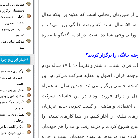
همایش بزرگ پیاده
دشتستان برگزار 
از شیرزنان زنجانی است که علاوه بر اینکه مدال
پاکبانان حسینی ش
شدند+ تصاویر
افتخار مادر شهید بودن را بر گردن آویخته، ۵۵ سال است که روضه خانگی برپا می‌کند و
شب شعر رضوی در
نورانی وحی نشانده است. در ادامه گفتگو با منیره
تصاویر
موکب‌ امام رضایی 
شد
روضه خانگی را برگزار کردید؟
اخبـار ایران و جها
از کودکی و پیش از انقلاب اسلامی با جلسات قرآن آشنایی داشتم و تقریباً ۱۶ یا ۱۷ ساله بودم
برگزاری دسته عزاد
رجمه قرآن، اصول و عقاید شرکت می‌کردم. این
اردبیل در سالروز
عقیل
اسلام خاتمی برگزار می‌شد. چندین سال به همراه
نقش ورزش در تق
أهل و دارای فرزند بودند در این جلسات شرکت
صدای حق را بدون 
تأثیرات دوگانه ف
نی، اعتقادی و مذهبی و کسب تجربه، خانم عزیزیان
اجتماع
نقش دین در زیست
ای تبلیغی را آغاز کنیم. در ابتدا کارهای تبلیغی را
روحانی
دج شروع کردیم و هزینه رفت و آمد را هم خودمان
احکام کاشت ناخن
ما زرتشتیان احترا
ده بود هزینه‌ها به عهده خودمان است و اجازه