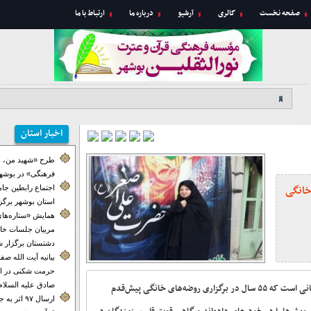
صفحه نخست
گالری
آرشیو
درباره ما
ارتباط با ما
اخبار استان
طرح «شهید من، ه
فرهنگی» در بوشهر
ی روضه خانگی‌
اجتماع رابطین جا
استان بوشهر برگز
همایش «ستاره‌های
مربیان جلسات خان
دشتستان برگزار ش
بیانیه آیت الله ص
حرمت شکنی در ای
صادق علیه السلام
مادر شهید حمید احدی از بانوان فعال و اثرگذار زنجانی است که ۵۵ سال در برگزاری روضه‌های خانگی پیش‌قدم
ارسال ۹۷ اث