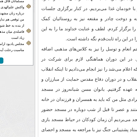
مسلمانان قائل هس
واکنش علم‌الهدی 
 با خودمان غذا می‌بردیم. در کنار برگزاری جلسات
درباره زنان مشهدی
 و دوخت چادر و مقنعه نیز به روستائیان کمک
من توقعی هم ندارم
از بنده به خط شون
ن روضه خانگی را برگزار کردم. لطف و عنایت خداوند ما را به این
فاصله‌ی میان مذهب
زیاد است
 در این راه ثابت‌قدم نگه داشته است.
مجلس یادبود ارامنه
 انعام و توسل را نیز به کلاس‌های مذهبی اضافه
مناسبت رحلت آیت‌
م. در این دوران هماهنگی لازم برای شرکت در
اعلام می‌شد را نیز انجام می‌دادیم تا اینکه انقلاب
نقلاب و در دوران دفاع مقدس حمایت از مبارزان و
 عهده گرفتیم. بانوان مسن شبانه‌روز در مسجد
فرادی مثل من که باید به همسران و فرزندان در خانه
تند و عصر تا قبل از شب دوباره در مسجد حضور
 مسجد می‌بردیم آن زمان کودکان در حیاط مسجد بازی
تاد پشتیبانی جنگ نیز با مراجعه به مسجد و احصای