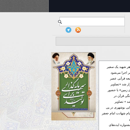
ر شهید یک سفیر
 اجرا می‌شود
معه قرآنی عصر
ار شد +تصاویر
 زمین» با حضور
گی قرآن در
د + تصاویر
فایی بوشهری در پی
ام شهادت امام جعفر
ر به جشنواره ایده‌های