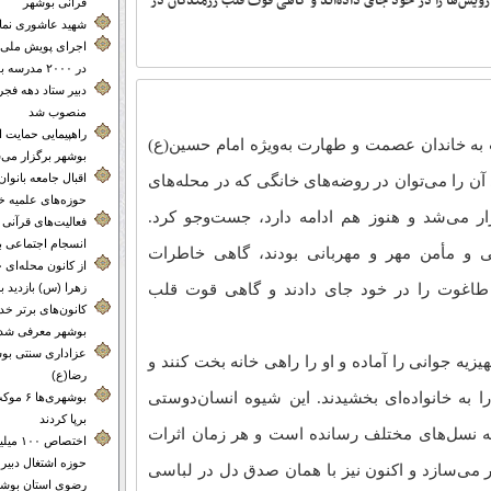
ویش‌ها را در خود جای داده‌اند و گاهی قوت قلب رزمندگان در
قرآنی بوشهر
شهید عاشوری نماد 
اجرای پویش ملی 
در ۲۰۰۰ مدرسه بوشهر
دبیر ستاد دهه فجر
منصوب شد
راهپیمایی حمایت 
 به خاندان عصمت و طهارت به‌ویژه امام حسین(ع)
بوشهر برگزار می‌
اقبال جامعه بانوا
آن را می‌توان در روضه‌های خانگی که در محله‌های
حوزه‌های علمیه خ
 می‌شد و هنوز هم ادامه دارد، جست‌وجو کرد.
فعالیت‌های قرآنی م
انسجام اجتماعی 
ی و مأمن مهر و مهربانی بودند، گاهی خاطرات
از کانون محله‌
 طاغوت را در خود جای دادند و گاهی قوت قلب
زهرا (س) بازدید ب
کانون‌های برتر 
بوشهر معرفی شدن
عزاداری سنتی بوش
یه جوانی را آماده و او را راهی خانه بخت کنند و
رضا(ع)
 به خانواده‌ای بخشیدند. این شیوه انسان‌دوستی
بوشهری‌
برپا کردند
به نسل‌های مختلف رسانده است و هر زمان اثرات
اختصاص 
حوزه اشتغال دبیر
‌گر می‌سازد و اکنون نیز با همان صدق دل در لباسی
رضوی استان بوشه