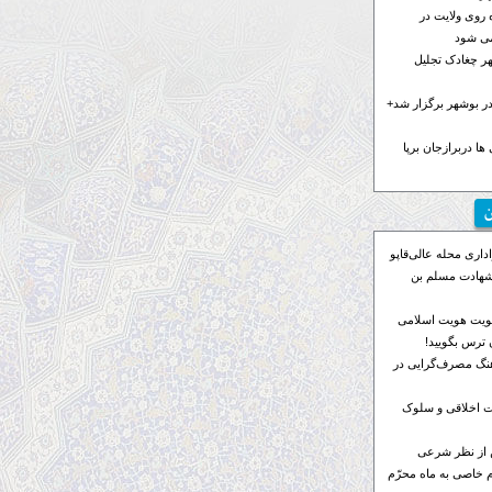
 روی ولایت در
می شود
هر چغادک تجلیل
 بوشهر برگزار شد+
ها دربرازجان برپا
ن
اری محله عالی‌قاپو
 شهادت مسلم بن
ویت هویت اسلامی
ترس بگویید!
رهنگ مصرف‌گرایی در
 اخلاقی و سلوک
 از نظر شرعی
م خاصی به ماه محرّم