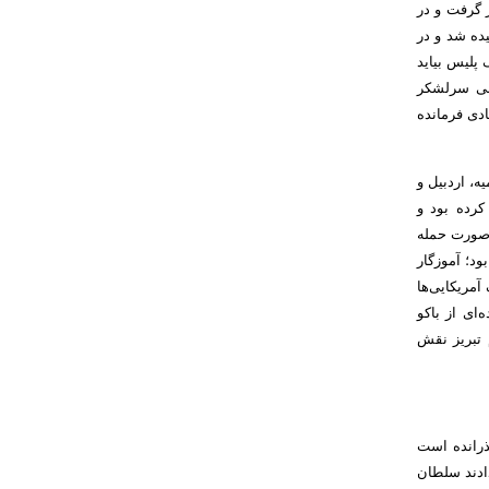
ار گرفت و در
ده شد و در
پلیس بیاید
عنی سرلشکر
دی فرمانده
ه، اردبیل و
کرده بود و
 صورت حمله
ردم تبریز رژیم پهلوی بود؛ آموزگار
آمریکایی‌ها
ای از باکو
 تبریز نقش
ذرانده است
ادند سلطان