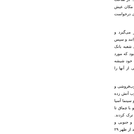
به مکان عیش
ری درخواست
می‌گیرد و
انند و سپس
 شعبه بانک
ود که مورد
 خود شیشه
از آنها را
وب‌فروشی و
وب آتش زده
 سینما آسیا
با چماق تا
ترک کردند.
 و جنوبی و
اطراف شدند و به طرف دانشگاه تبریز رفتند و تعداد زیادی شعب بانک به آتش کشیده شد. بعد از ظهر ۲۹