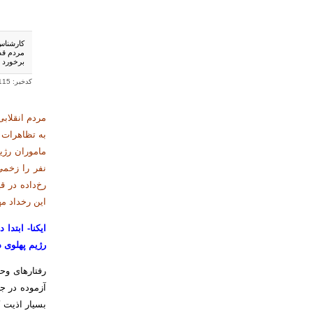
برخورد بی
كدخبر: 70115
به تظاهرات 
ماموران رژی
نفر را زخمی
این رخداد مه
رژیم پهلوی د
رفتارهای وحش
بسیار اذیت ک