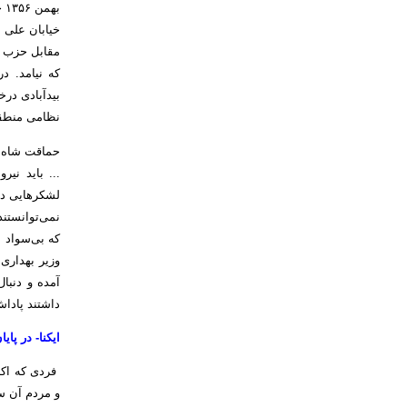
به
خیابان علی 
مقابل حزب ر
که نیامد. د
بیدآبادی در
نظامی منطقه
حماقت‌ شاه ا
... باید نی
لشکرهایی در
که بی‌سواد ب
وزیر بهداری
آمده و دنبا
داشتند پاداش
ایکنا- در پای
فردی که اکن
و مردم آن س