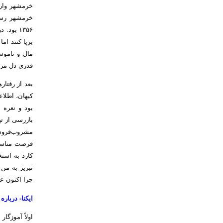
خرمشهر وارد
برپا کنند اما
مال و ناموس
قدری دل مردم
بعد از رفتار
کیهان، اطلاع
بود و نعره 
بازرسی از ته
مشروب‌فروشی
فرصت مناسبی 
کارد به استخ
تبریز به من
چرا اکنون عل
ایکنا- دربار
اولاً آموزگا