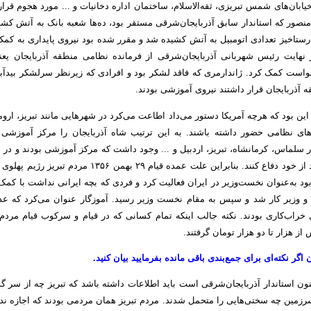
من ۱۳۵۶ خیابان‌های شمس تبریزی، ثقه‌الاسلام، ساختمان اداره دخانیات و ... مورد هجوم قر
منصور که استاندار سابق آذربایجان‌شرقی مستقر بود، ده‌ها شعبه بانک به آتش کشی
ستاخیز تعدادی اتومبیل به آتش کشیده شد و مقرر شده بود نیروی پایداری به کمک 
ر نهایت رئیس شهربانی آذربایجان‌شرقی از فرمانده نظامی منطقه آذربایجان ی
خواست کمک کرد. ژاندارمری که فاقد لشکر بود و افرادی که زیرنظر سرلشکر بیدآبا
 آذربایجان قرار داشتند نیروی آموزشی بودند.
ین بود که هرچه آمریکا دستور می‌داد اطاعت می‌کرد در شهرهایی مانند تبریز، ارومی
روهای نظامی حضور داشته باشند. به این ترتیب شاه آذربایجان را مرکز آموزشی 
 سلماس، کرمانشاه، تبریز، اردبیل و ... وجود داشت که مرکز آموزشی بودند و در
نمی‌توانستند از خود دفاع کنند. بنابراین علت عمده قیام ۲۹ بهمن ۱۳۵۶ م
ود به‌عنوان نخست‌وزیر در ایران فعالیت کرد و فردی که بچه ایرانی نداشت با کمک 
 و وزیر کار شد و سپس به مقام نخست وزیر رسید. آموزگار عنوان می‌کرد که عده‌
ل خراب‌کاری بودند. نکته جالب اینکه تمام کسانی که در قیام و سرکوب قیام مردم
 از هزار تا دو هزار تومان گرفتند.
ان اگر نکته‌ای برای جمع‌بندی باقی مانده بفرمایید بیان کنید.
ون استاندار آذربایجان‌شرقی است باید اطلاعات داشته باشد که تبریز چه از سر گ
رزمین چه سختی‌هایی را متحمل شدند. مردم تبریز همان مردمی بودند که اجازه ند