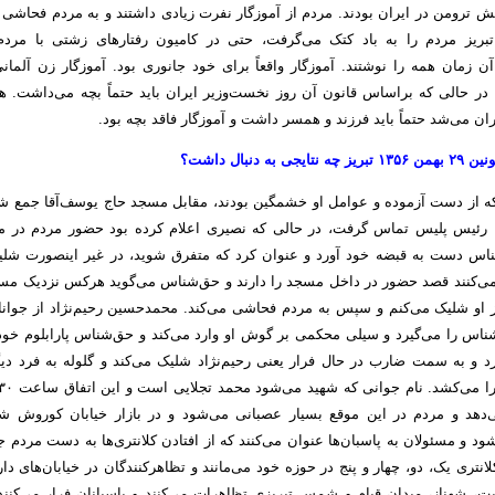
ش ترومن در ایران بودند. مردم از آموزگار نفرت زیادی داشتند و به مردم فحاشی م
 تبریز مردم را به باد کتک می‌گرفت، حتی در کامیون رفتارهای زشتی با مر
 آن زمان همه را نوشتند. آموزگار واقعاً برای خود جانوری بود. آموزگار زن آلما
، در حالی که براساس قانون آن روز نخست‌وزیر ایران باید حتماً بچه‌ می‌داشت. 
ان می‌شد حتماً باید فرزند و همسر داشت و آموزگار فاقد بچه بود.
یجی به دنبال داشت؟
که از دست آزموده و عوامل او خشمگین بودند، مقابل مسجد حاج یوسف‌آقا جمع ش
 رئیس پلیس تماس گرفت، در حالی که نصیری اعلام کرده بود حضور مردم در م
ناس دست به قبضه خود آورد و عنوان کرد که متفرق شوید، در غیر اینصورت شلی
می‌کنند قصد حضور در داخل مسجد را دارند و حق‌شناس می‌گوید هرکس نزدیک م
ز او شلیک می‌کنم و سپس به مردم فحاشی می‌کند. محمدحسین رحیم‌نژاد از جوانان
اس را می‌گیرد و سیلی محکمی بر گوش او وارد می‌کند و حق‌شناس پارابلوم خود 
رد و به سمت ضارب در حال فرار یعنی رحیم‌نژاد شلیک می‌کند و گلوله به فرد دی
دهد و مردم در این موقع بسیار عصبانی می‌شود و در بازار خیابان کوروش شی
 و مسئولان به پاسبان‌ها عنوان می‌کنند که از افتادن کلانتری‌ها به دست مردم ج
انتری یک، دو، چهار و پنج در حوزه خود می‌مانند و تظاهرکنندگان در خیابان‌های دار
ت، شهناز، میدان قیام و شمس تبریزی تظاهرات می‌کنند و پاسبانان فرار می‌کنن