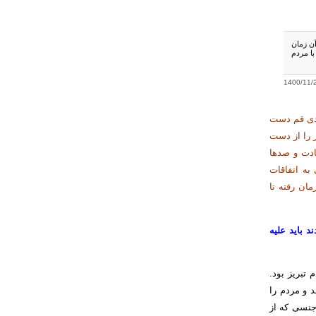
۱۳۵۶ مردم تبریز بود. در آن زمان
انند نمرود با مردم
1400/11/
بی تبریز در ۲۹ بهمن سال ۱۳۵۶، به مناسبت بزرگداشت چهلمین روز شهدای قیام ۱۹ دی قم دست
 را از دست
ادت و صدها
به اتفاقات
شورمان رفته تا
س کردند باید علیه
 تبریز بود.
مرک شد و مردم را
 جنسی که از