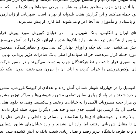
دقیقه با آتش زدن حزب رستاخیز متعلق به شاه، به برخی سینماها و بانک‌ها و ... که 
ود حمله می‌کنند و این گزارش هیئت بلندپایه از تهران است. شهربانی از ژاندارم
 پاسبانان و مأموران به آنجا اعزام می‌شوند، اما کاری از پیش نمی‌برند.
ای ایران و انگلیس، بانک شهریار و ... در خیابان کوروش مورد یورش قرار 
ن پس از شکستن درب شیشه وارد بانک‌ها شده و اوراق بانک‌ها را در آتش می‌سوز
آتش می‌کشند، حتی یک چک و اوراق بهادار گم نمی‌شود و تظاهرکنندگان همچنین
ورد حمله قرار می‌دهند، چراکه سهامدار اصلی بانک صادرات هژبر یزدانی بهایی ب
بد نصیری قرار داشت و تظاهرکنندگان چوب به دست می‌گیرند و در مسیر حرکت
های لوکس‌فروشی را خراب کردند و اثاث آن را بیرون می‌ریختند، بدون اینکه یکی 
اتومبیل را در چهارراه شهناز شمالی آتش زدند و تعدادی از کیوسک‌فروشی، مشر
 خرد شدند و در پاساژ پهلوی سابق تمامی مشروب‌فروشی‌ها و مراکز توزیع مشر
 هزار جعبه مشروبات الکلی را به خیابان‌ها ریختند و شکستند. وقتی به جلوی هتل و
احب آن یک ارمنی بود آسیب جدی دید و چند هتل دیگر را مورد حمله قرار دادند و 
بالا رفتند و شیشه‌های اتاق‌ها را شکستند و مسافران داخلی و خارجی هتل را 
ن تا مقابل شهربانی رفتند، اما وارد آن نشدند و وارد خیابان‌های شاپور شمالی