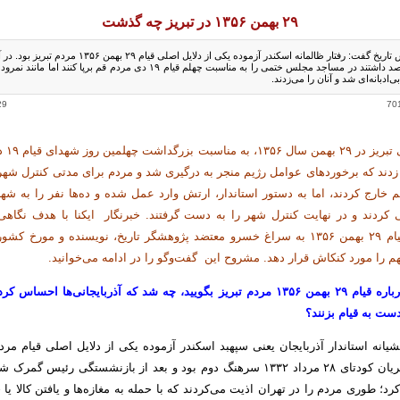
۲۹ بهمن ۱۳۵۶ در تبریز چه گذشت
کارشناس تاریخ گفت: رفتار ظالمانه اسکندر آزموده یکی از دلایل اصلی قیام ۲۹ بهمن 
مردم قصد داشتند در مساجد مجلس ختمی را به مناسبت چهلم قیام ۱۹ دی مردم قم برپا کنند اما م
‌ادبانه‌ای شد و آنان را می‌زدند.
29
مردم انقلا
زدند که برخوردهای عوامل رژیم منجر به درگیری شد و مردم برای مدتی کنترل شهر
م خارج کردند، اما به دستور استاندار، ارتش وارد عمل شده و ده‌ها نفر را به شه
 کردند و در نهایت کنترل شهر را به دست گرفتند.
خبرنگار ایکنا با هدف نگاهی 
رخ‌داده در قیام ۲۹ بهمن ۱۳۵۶ به سراغ خسرو معتضد پژوهشگر تاریخ، نویسنده و مورخ ک
م را مورد کنکاش قرار دهد. مشروح این گفت‌وگو را در ادامه می‌خوانید.
ایکنا- ابتدا درباره قیام ۲۹ بهمن ۱۳۵۶ مردم تبریز بگویید، چه شد که آذربایجانی‌ها احسا
ست به قیام بزنند؟
یانه استاندار آذربایجان یعنی سپهبد اسکندر آزموده یکی از دلایل اصلی قیام مردم
آزموده در جریان کودتای ۲۸ مرداد ۱۳۳۲ سرهنگ دوم بود و بعد از بازنشستگی رئیس گ
رد؛ طوری مردم را در تهران اذیت می‌کردند که با حمله به مغازه‌ها و یافتن کالا یا