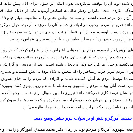
 شده بود، آن را توقیف می‌کردند، بدون اینکه این سؤال برای آنان پیش بیاید ک
۱۳۵۶ بود
 مانند نمرود با مردم برخورد بی‌ادبانه‌ای شد و آنان را می‌زدند. آزموده خیال می‌کرد
 مردم دست اوست، بعد از این قضایا هیئت بازرسی از تهران به سمت تبریز رو
 از آزموده خون بود که منتظر اتفاق بودند تا او را به سزای عملش برسانند.
های توهین‌آمیز آزموده، مردم در نامه‌هایی اعتراض خود را عنوان کردند که در روزن
ات و مجلات چاپ شد که آقایان مسئول ما را از دست آزموده نجالت دهید، چراکه بس
می‌کشید و خیال می‌کرد خداوند آذربایجان شده است. بعد از بررسی و گزارش
ران مردم تبریز حزب رستاخیز را (که متعلق به شاه بود) به آتش کشیدند و بسیاری 
‌ها توسط مردم به آتش کشیده شدند و افرادی که مردم را به قیام تشویق ک
دست آنان بود تا مردم را تشویق به مقابله با شاه و رژیم پهلوی کنند. به‌ویژه 
وانشان نرسد کاری نمی‌کنند مانند تبریزی‌ها. این سؤال برای شاه به وجود آمده 
 وفادار بودند و در جریان حزب دموکرات مبارزه کرده و کمونیست‌ها را بیرون کرد
یه من قیام کرده‌اند؟ بنابراین شاه با تعجب این قیام را نظاره می‌کرد.
ه جمشید آموزگار و نقش او در تحولات تبریز بیشتر توضیح دهید.
ر تبعه، شهروند آمریکا و مترجم بود، در زمان دکتر محمد مصدق، آموزگار و زاهدی و چ