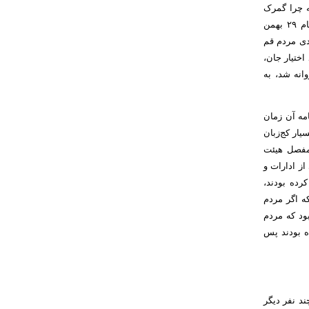
ه چرا گمرک
خرمشهر رسیدگی نکرده است. بنابراین رفتار ظالمانه اسکندر آزموده یکی از دلایل اصلی قیام ۲۹ بهمن
. در آن زمان مردم قصد داشتند در مساجد مجلس ختمی را به مناسبت چهلم قیام ۱۹ دی مردم قم
 اختیار جان،
انه شد، به
امه آن زمان
یار کج‌زبان
 مفصل هیئت
از ادارات و
رده بودند،
که اگر مردم
بود که مردم
ه بودند پس
ند نفر دیگر