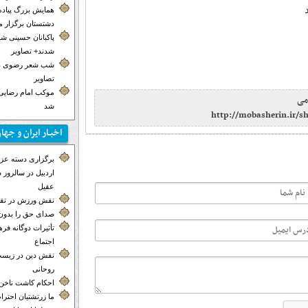
همایش بزرگ پیاده
دشتستان برگزار 
پاکبانان حسینی ش
شدند+ تصاویر
شب شعر رضوی در
تصاویر
موکب‌ امام رضایی 
می
شد
http://mobasherin.ir/
اخبـار ایران و جها
برگزاری دسته عزاد
اردبیل در سالروز
عقیل
نقش ورزش در تق
صدای حق را بدون 
تأثیرات دوگانه ف
اجتماع
نقش دین در زیست
روحانی
احکام کاشت ناخن
ما زرتشتیان احترا