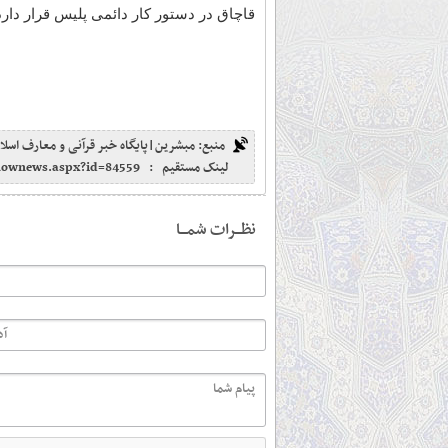
قاچاق در دستور کار دائمی پلیس قرار دارد
منبع: مبشرین|پایگاه خبر قرآنی و معارف اسلا
لینک مستقیم :
shownews.aspx?id=84559
نظـــرات شمـــا