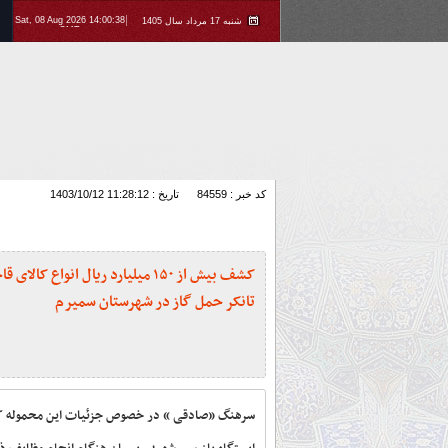
Sat, 08 Aug 2026 14:00:38
شنبه 17 مرداد سال 1405
GMT
کد خبر : 84559
تاریخ : 1403/10/12 11:28:12
کشف بیش از ۱۵۰ میلیارد ریال انواع کالای
تانکر حمل گاز در شهرستان سمیرم
سرهنگ «صادقی » در خصوص جزئیات این محموله کشف 