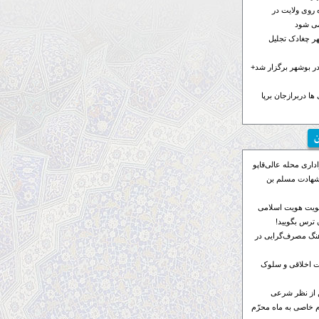
 روی ولایت در
می شود
هر چغادک تجلیل
 بوشهر برگزار شد+
ها دربرازجان برپا
ن
اری محله عالی‌قاپو
 شهادت مسلم بن
ویت هویت اسلامی
ترس بگویید!
رهنگ مصرف‌گرایی در
 اخلاقی و سلوک
 از نظر شرعی
م خاصی به ماه محرّم