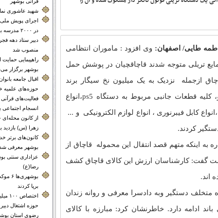
تی یک دستگاه تریلی فوتون تانکر دار مشکوک شده و آن را
قرآنی بوشهر
شهید عاشوری نماد 
اجرای پویش ملی 
در ۲۰۰۰ مدرسه بوشهر
دبیر ستاد دهه فجر
طمه طایی/ اصفهان:
وی افزود : ماموران انتظامی
منصوب شد
راهپیمایی حمایت 
 مایع تریلی متوجه شدند قاچاقچیان در پوشش حمل
بوشهر برگزار می‌
اقبال جامعه بانوا
قاچاق ازجمله نزدیک به یک میلیون نخ سیگار برند
حوزه‌های علمیه خ
خارجی، انواع تنباکو، لوازم یدکی خودرو، کلیه قطعات جانبی مربوط به دستگاه ps5،انواع
فعالیت‌های قرآنی م
انسجام اجتماعی 
واع کابل فیبرنوری ، انواع لوازم الکترونیکی و ...
از کانون محله‌
ستگیر کردند.
زهرا (س) بازدید ب
کانون‌های برتر 
 به اینکه متهم قصد انتقال این محموله قاچاق از
بوشهر معرفی شدن
عزاداری سنتی بوش
شت گفت: کارشناسان ارزش این کالای قاچاق کشف
رضا(ع)
بوشهری‌
برپا کردند
ه متخلف دستگیر وبه دادسرا معرفی و روانه زندان
اختصاص 
حوزه اشتغال دبیر
ند ادامه دارد. خاطرنشان کرد: مبارزه با کالای
رضوی استان بوشه