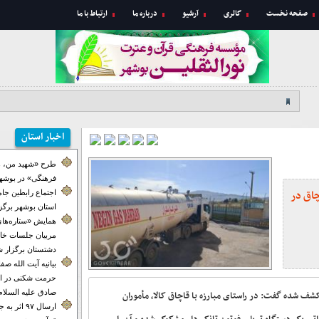
صفحه نخست
گالری
آرشیو
درباره ما
ارتباط با ما
اخبار استان
طرح «شهید من، ه
فرهنگی» در بوشهر
 قاچاق در
اجتماع رابطین جا
استان بوشهر برگز
همایش «ستاره‌های
مربیان جلسات خان
دشتستان برگزار ش
بیانیه آیت الله ص
حرمت شکنی در ای
صادق علیه السلام
شده گفت: در راستای مبارزه با قاچاق کالا، مأموران
ارسال ۹۷ اث