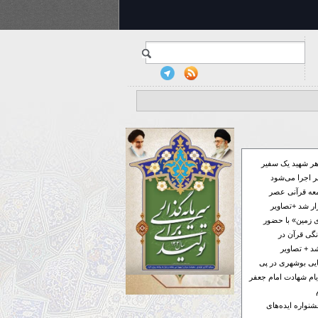
ر شهید یک سفیر
 اجرا می‌شود
معه قرآنی عصر
ار شد +تصاویر
 زمین» با حضور
گی قرآن در
د + تصاویر
فایی بوشهری در پی
ام شهادت امام جعفر
ر به جشنواره ایده‌های