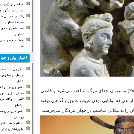
همایش بزرگ پیاده
دشتستان برگزار 
پاکبانان حسینی ش
شدند+ تصاویر
شب شعر رضوی در
تصاویر
موکب‌ امام رضایی 
شد
اخبـار ایران و جها
برگزاری دسته عزاد
اردبیل در سالروز
عقیل
نقش ورزش در تق
در بودیسم ژاپنی، شخصیت اما-او (Emma-ō) به عنوان خدای مرگ شناخته می‌شود و قاضی
صدای حق را بدون 
تأثیرات دوگانه ف
از بدن که توانایی دیدن عیوب عمیق و گناهان نهفته
اجتماع
آنان را به مکانی مناسب در جهان مُردگان می‌فرستد.
نقش دین در زیست
روحانی
احکام کاشت ناخن
ما زرتشتیان احترا