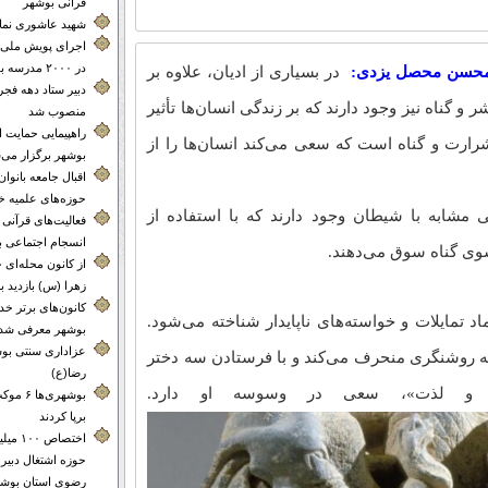
قرآنی بوشهر
شهید عاشوری نماد 
اجرای پویش ملی 
در ۲۰۰۰ مدرسه بوشهر
ز، محسن محصل یزدی:
در بسیاری از ادیان، علاوه بر
دبیر ستاد دهه فجر
ر و گناه نیز وجود دارند که بر زندگی انسان‌ها تأثیر
منصوب شد
راهپیمایی حمایت 
شرارت و گناه است که سعی می‌کند انسان‌ها را از
بوشهر برگزار می‌
اقبال جامعه بانوا
حوزه‌های علمیه خ
مشابه با شیطان وجود دارند که با استفاده از
فعالیت‌های قرآنی م
انسجام اجتماعی 
وی گناه سوق می‌دهند.
از کانون محله‌
زهرا (س) بازدید ب
کانون‌های برتر 
ره (Māra) به عنوان نماد تمایلات و خواسته‌های ناپایدار شناخته می‌شود.
بوشهر معرفی شدن
عزاداری سنتی بوش
 به روشنگری منحرف می‌کند و با فرستادن سه دختر
رضا(ع)
ق و لذت»، سعی در وسوسه او دارد.
بوشهری‌
برپا کردند
اختصاص 
حوزه اشتغال دبیر
رضوی استان بوشه