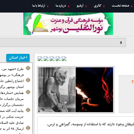
صفحه نخست
گالری
آرشیو
درباره ما
ارتباط با ما
اخبار استان
طرح «شهید من، ه
فرهنگی» در بوشهر
؟
اجتماع رابطین جا
استان بوشهر برگز
همایش «ستاره‌های
مربیان جلسات خان
دشتستان برگزار ش
بیانیه آیت الله ص
حرمت شکنی در ای
صادق علیه السلام
طان وجود دارند که با استفاده از وسوسه، گمراهی و ترس،
ارسال ۹۷ اث