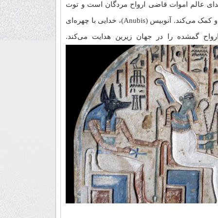
 (Osiris) به عنوان خدای عالم اموات قاضی ارواح مردگان است و توت
(Thoth) که خدای نظم و آشوب است، به او کمک می‌کند. آنوبیس (Anubis)، خدایی با چهره‌ای
رواح گمشده را در جهان زیرین هدایت می‌کند.