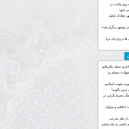
 روی ولایت در
می شود
هر چغادک تجلیل
 بوشهر برگزار شد+
ها دربرازجان برپا
ن
اری محله عالی‌قاپو
 شهادت مسلم بن
ویت هویت اسلامی
ترس بگویید!
رهنگ مصرف‌گرایی در
 اخلاقی و سلوک
 از نظر شرعی
م خاصی به ماه محرّم