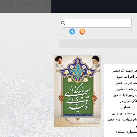
ر شهید یک سفیر
 اجرا می‌شود
معه قرآنی عصر
ار شد +تصاویر
 زمین» با حضور
گی قرآن در
د + تصاویر
فایی بوشهری در پی
ام شهادت امام جعفر
ر به جشنواره ایده‌های